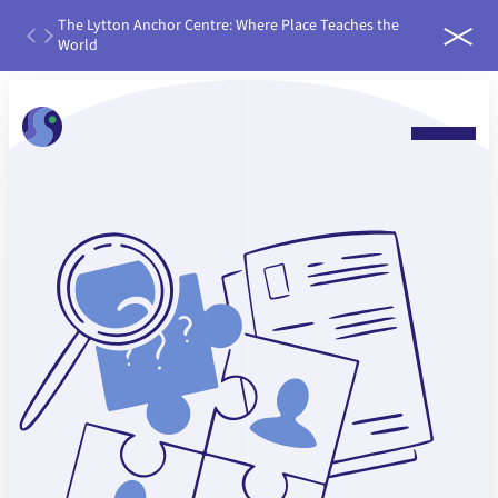
ough
The Lytton Anchor Centre: Where Place Teaches the
IDEAS
World
run it