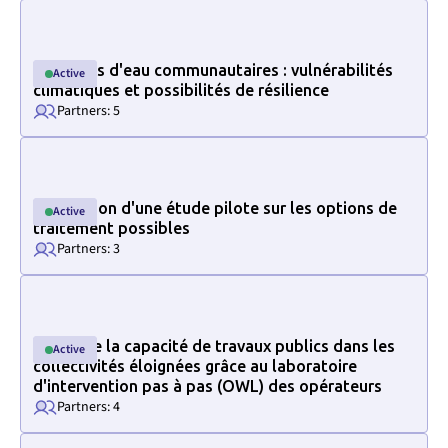
Link to project internal page
Systèmes d'eau communautaires : vulnérabilités
Active
Active
climatiques et possibilités de résilience
Partners: 5
Link to project internal page
Réalisation d'une étude pilote sur les options de
Active
Active
traitement possibles
Partners: 3
Link to project internal page
Accroître la capacité de travaux publics dans les
Active
Active
collectivités éloignées grâce au laboratoire
d'intervention pas à pas (OWL) des opérateurs
Partners: 4
Link to project internal page