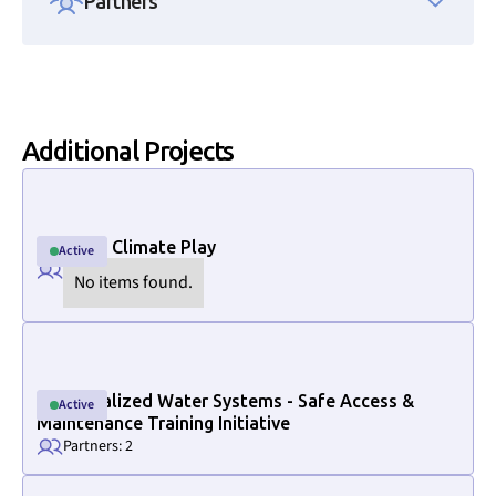
Partners
Additional Projects
Link to project internal page
National Climate Play
Active
Active
No items found.
Link to project internal page
Decentralized Water Systems - Safe Access &
Active
Active
Maintenance Training Initiative
Partners: 2
Link to project internal page