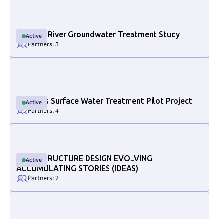
Halfway River Groundwater Treatment Study
Active
Active
Partners: 3
Link to project internal page
Osoyoos Surface Water Treatment Pilot Project
Active
Active
Partners: 4
Link to project internal page
INFRASTRUCTURE DESIGN EVOLVING
Active
Active
ACCUMULATING STORIES (IDEAS)
Partners: 2
Link to project internal page