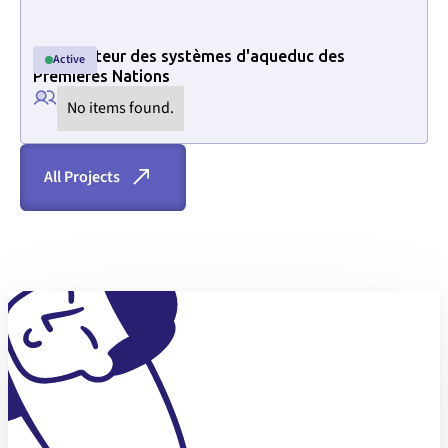
Localisateur des systèmes d'aqueduc des
Active
Active
Texte de l'ID de section pour supprimer les styles de taille vides d
Premières Nations
No items found.
All Projects