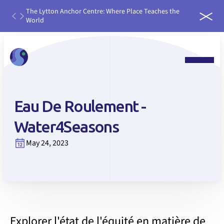
ough
The Lytton Anchor Centre: Where Place Teaches the
IDEAS
World
run it
Eau De Roulement -
Water4Seasons
May 24, 2023
Explorer l'état de l'équité en matière de