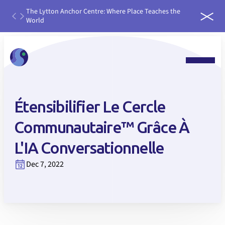
ough
The Lytton Anchor Centre: Where Place Teaches the
IDEAS
World
run it
Étensibilifier Le Cercle
Communautaire™ Grâce À
L'IA Conversationnelle
Dec 7, 2022