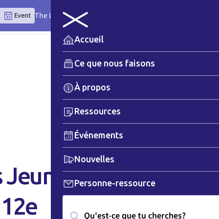
The Lytton Anchor Centre: Where Place Teaches the Wor
Event
Accueil
Ce que nous faisons
À propos
Ressources
Événements
Nouvelles
 Jeunes
Personne-ressource
 12e