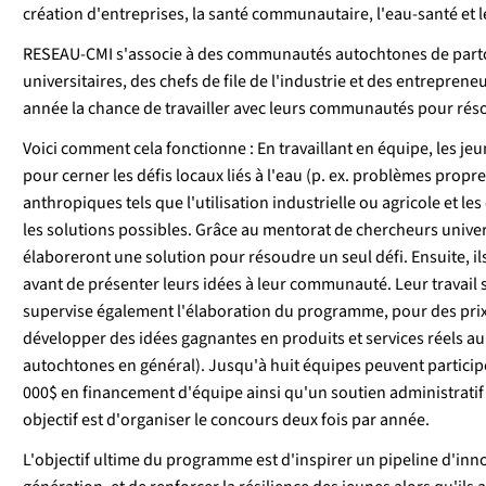
création d'entreprises, la santé communautaire, l'eau-santé et
RESEAU-CMI s'associe à des communautés autochtones de partou
universitaires, des chefs de file de l'industrie et des entrepren
année la chance de travailler avec leurs communautés pour réso
Voici comment cela fonctionne : En travaillant en équipe, les je
pour cerner les défis locaux liés à l'eau (p. ex. problèmes propr
anthropiques tels que l'utilisation industrielle ou agricole et le
les solutions possibles. Grâce au mentorat de chercheurs universi
élaboreront une solution pour résoudre un seul défi. Ensuite, il
avant de présenter leurs idées à leur communauté. Leur travail s
supervise également l'élaboration du programme, pour des prix e
développer des idées gagnantes en produits et services réels 
autochtones en général). Jusqu'à huit équipes peuvent partici
000$ en financement d'équipe ainsi qu'un soutien administratif d
objectif est d'organiser le concours deux fois par année.
L'objectif ultime du programme est d'inspirer un pipeline d'in