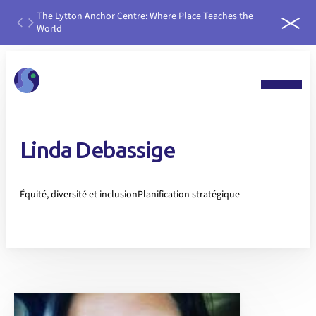
ough
The Lytton Anchor Centre: Where Place Teaches the
IDEAS
World
run it
Linda Debassige
Équité, diversité et inclusion
Planification stratégique